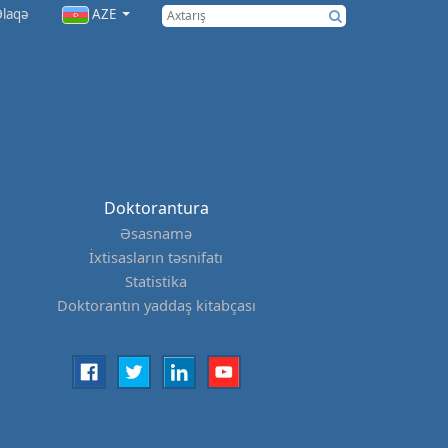
Əlaqə
AZE
Doktorantura
Əsasnamə
İxtisasların təsnifatı
Statistika
Doktorantın yaddaş kitabçası