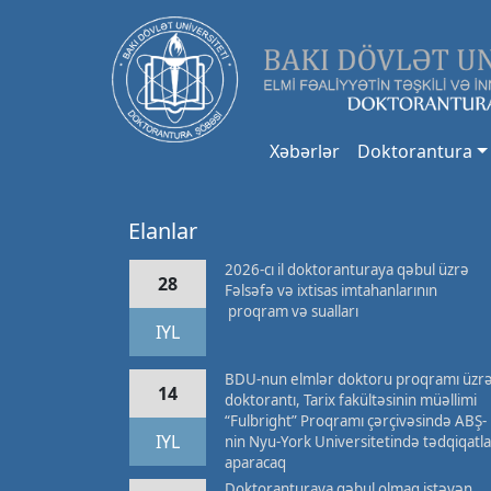
Xəbərlər
Doktorantura
Elanlar
2026-cı il doktoranturaya qəbul üzrə
28
Fəlsəfə və ixtisas imtahanlarının
proqram və sualları
IYL
BDU-nun elmlər doktoru proqramı üzr
14
doktorantı, Tarix fakültəsinin müəllimi
“Fulbright” Proqramı çərçivəsində ABŞ-
IYL
nin Nyu-York Universitetində tədqiqatla
aparacaq
Doktoranturaya qəbul olmaq istəyən