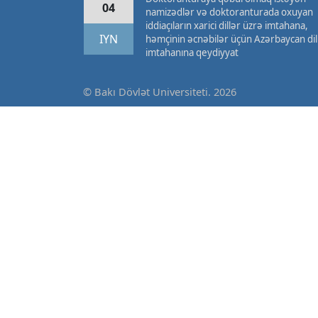
04
namizədlər və doktoranturada oxuyan
iddiaçıların xarici dillər üzrə imtahana,
IYN
həmçinin əcnəbilər üçün Azərbaycan dil
imtahanına qeydiyyat
© Bakı Dövlət Universiteti. 2026