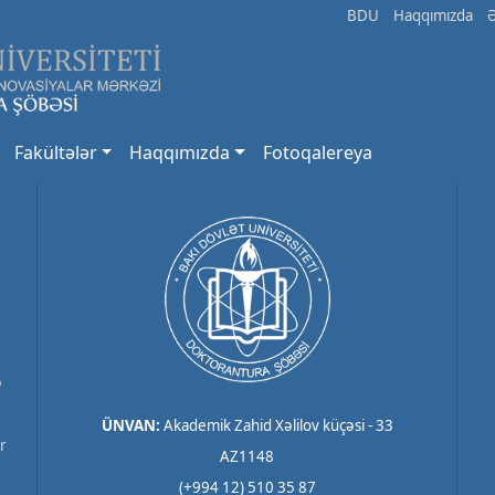
BDU
Haqqımızda
Fakültələr
Haqqımızda
Fotoqalereya
ə
ÜNVAN:
Akademik Zahid Xəlilov küçəsi - 33
r
AZ1148
(+994 12) 510 35 87