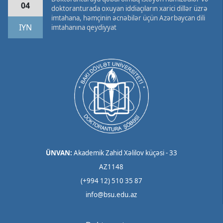
04
doktoranturada oxuyan iddiaçıların xarici dillər üzrə
imtahana, həmçinin əcnəbilər üçün Azərbaycan dili
IYN
imtahanına qeydiyyat
ÜNVAN:
Akademik Zahid Xəlilov küçəsi - 33
AZ1148
(+994 12) 510 35 87
info@bsu.edu.az