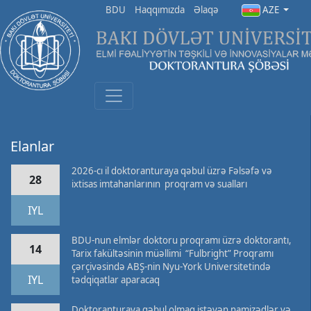
BDU
Haqqımızda
Əlaqə
AZE
Elanlar
2026-cı il doktoranturaya qəbul üzrə Fəlsəfə və
28
ixtisas imtahanlarının proqram və sualları
IYL
BDU-nun elmlər doktoru proqramı üzrə doktorantı,
14
Tarix fakültəsinin müəllimi “Fulbright” Proqramı
çərçivəsində ABŞ-nin Nyu-York Universitetində
IYL
tədqiqatlar aparacaq
Doktoranturaya qəbul olmaq istəyən namizədlər və