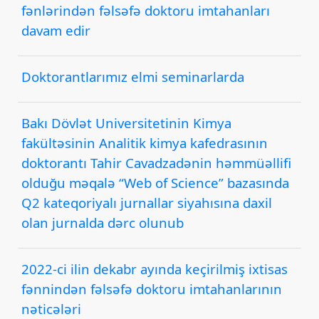
fənlərindən fəlsəfə doktoru imtahanları
davam edir
Doktorantlarımız elmi seminarlarda
Bakı Dövlət Universitetinin Kimya
fakültəsinin Analitik kimya kafedrasının
doktorantı Tahir Cavadzadənin həmmüəllifi
olduğu məqalə “Web of Science” bazasında
Q2 kateqoriyalı jurnallar siyahısına daxil
olan jurnalda dərc olunub
2022-ci ilin dekabr ayında keçirilmiş ixtisas
fənnindən fəlsəfə doktoru imtahanlarının
nəticələri