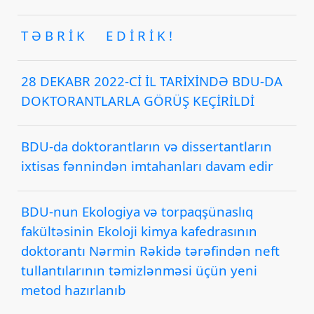
T Ə B R İ K E D İ R İ K !
28 DEKABR 2022-Cİ İL TARİXİNDƏ BDU-DA
DOKTORANTLARLA GÖRÜŞ KEÇİRİLDİ
BDU-da doktorantların və dissertantların
ixtisas fənnindən imtahanları davam edir
BDU-nun Ekologiya və torpaqşünaslıq
fakültəsinin Ekoloji kimya kafedrasının
doktorantı Nərmin Rəkidə tərəfindən neft
tullantılarının təmizlənməsi üçün yeni
metod hazırlanıb