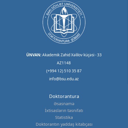
ÜNVAN:
Akademik Zahid Xəlilov küçəsi - 33
AZ1148
(+994 12) 510 35 87
info@bsu.edu.az
Doktorantura
Əsasnamə
İxtisasların təsnifatı
Statistika
Doktorantın yaddaş kitabçası