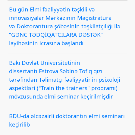
Bu gün Elmi fəaliyyətin təşkili və
innovasiyalar Mərkəzinin Magistratura
və Doktorantura şöbəsinin təşkilatçılığı ilə
“GƏNC TƏDQİQATÇILARA DƏSTƏK”
layihəsinin icrasına başlandı
Bakı Dövlət Universitetinin
dissertantı Estrova Səbinə Tofiq qızı
tərəfindən Təlimatçı fəaliyyətinin psixoloji
aspektləri ("Train the trainers" proqramı)
mövzusunda elmi seminar keçirilmişdir
BDU-da əlcəzairli doktorantın elmi seminarı
keçirilib