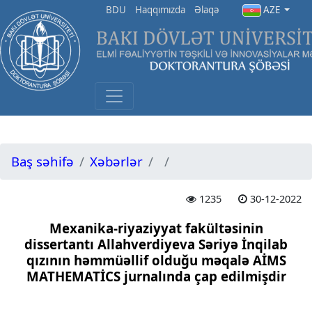
BDU
Haqqımızda
Əlaqə
AZE
Baş səhifə
Xəbərlər
1235
30-12-2022
Mexanika-riyaziyyat fakültəsinin
dissertantı Allahverdiyeva Səriyə İnqilab
qızının həmmüəllif olduğu məqalə AİMS
MATHEMATİCS jurnalında çap edilmişdir