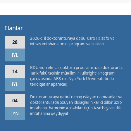
Elanlar
2026-cı il doktoranturaya qəbul üzrə Fəlsəfə və
28
ixtisas imtahanlarının proqram və sualları
IYL
BDU-nun elmlər doktoru proqramı üzrə doktorantı,
14
Tarix fakültəsinin müəllimi “Fulbright” Proqramı
çərçivəsində ABŞ-nin Nyu-York Universitetində
IYL
tədqiqatlar aparacaq
Doktoranturaya qəbul olmaq istəyən namizədlər və
04
doktoranturada oxuyan iddiaçıların xarici dillər üzrə
imtahana, həmçinin əcnəbilər üçün Azərbaycan dili
IYN
imtahanına qeydiyyat