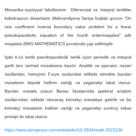
Mexanika-riyaziyyat fakültəsinin Diferensial və inteqral tənliklər
kafedrasının dissertantı Allahverdiyeva Səriyə İnqilab qızının "On
one coefficient inverse boundary value problem for a linear
pseudoparabolic equation of the fourth orderməqaləsi" adlı
məqaləsi AİMS MATHEMATİCS jurnalında çap edilmişdir.
İşdə 4-cü tərtib psevdoparabolik tənlik üçün periodik və inteqral
şərtli tərs sərhəd məsələsinə baxılır. Analitik və operator nəzəri
üsullardan, həmçinin Furye üsulundan istifadə etməklə baxılan
məsələnin klassik həllinin varlığı və yeganəliyi isbat olunur.
Baxılan məsələ xüsusi Banax fəzalarında spektral analizin
üsullarından istifadə olunaraq köməkçi məsələyə gətirilir və bu
köməkçi məsələnin həllinin varlığı və yeganəliyi sıxılmış inikas
prinsipi ilə isbat olunur.
https://www.aimspress.com/article/doi/10.3934/math.2023136