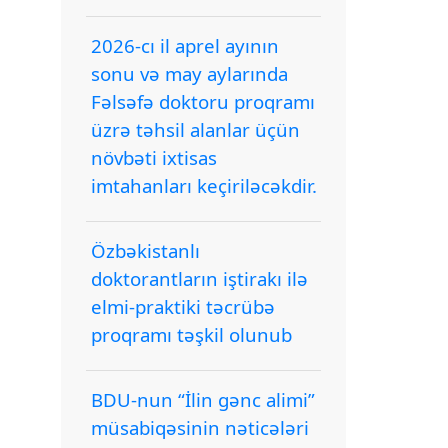
2026-cı il aprel ayının
sonu və may aylarında
Fəlsəfə doktoru proqramı
üzrə təhsil alanlar üçün
növbəti ixtisas
imtahanları keçiriləcəkdir.
Özbəkistanlı
doktorantların iştirakı ilə
elmi-praktiki təcrübə
proqramı təşkil olunub
BDU-nun “İlin gənc alimi”
müsabiqəsinin nəticələri