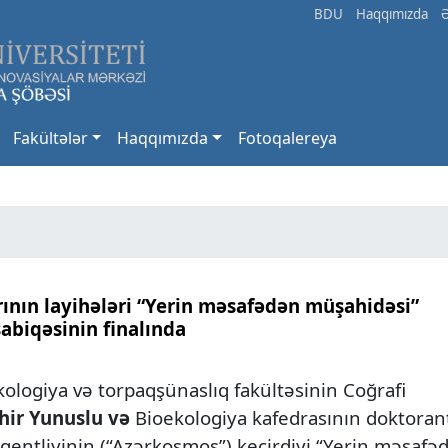
BDU
Haqqımızda
Fakültələr
Haqqımızda
Fotoqalereya
ının layihələri “Yerin məsafədən müşahidəsi”
abiqəsinin finalında
ologiya və torpaqşünaslıq fakültəsinin Coğrafi
ahir Yunuslu və
Bioekologiya kafedrasının doktoran
entliyinin (“Azərkosmos”) keçirdiyi “Yerin məsafə