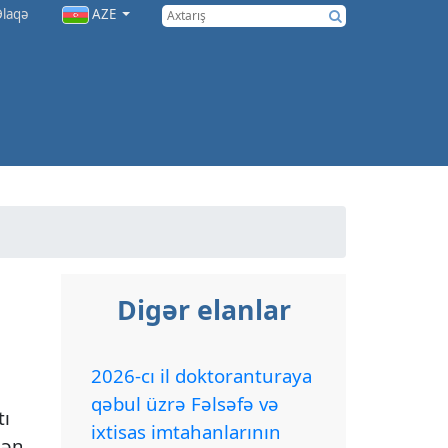
Əlaqə
AZE
Digər elanlar
2026-cı il doktoranturaya
qəbul üzrə Fəlsəfə və
tı
ixtisas imtahanlarının
dən