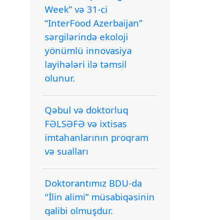
Week” və 31-ci
“InterFood Azerbaijan”
sərgilərində ekoloji
yönümlü innovasiya
layihələri ilə təmsil
olunur.
Qəbul və doktorluq
FƏLSƏFƏ və ixtisas
imtahanlarının proqram
və sualları
Doktorantımız BDU-da
"İlin alimi” müsabiqəsinin
qalibi olmuşdur.