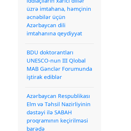
iddiaçıların xarici dillər
üzrə imtahana, həmçinin
əcnəbilər üçün
Azərbaycan dili
imtahanına qeydiyyat
BDU doktorantları
UNESCO-nun III Qlobal
MAB Gənclər Forumunda
iştirak ediblər
Azərbaycan Respublikası
Elm və Təhsil Nazirliyinin
dəstəyi ilə SABAH
proqramının keçirilməsi
barədə