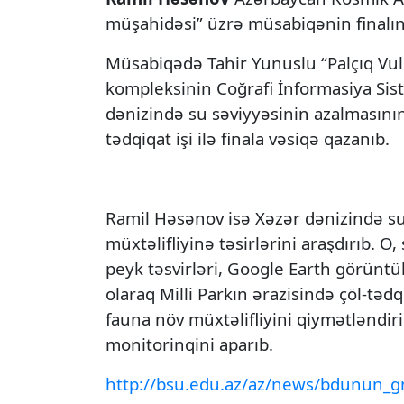
müşahidəsi” üzrə müsabiqənin finalına
Müsabiqədə Tahir Yunuslu “Palçıq Vu
kompleksinin Coğrafi İnformasiya Sis
dənizində su səviyyəsinin azalmasının Q
tədqiqat işi ilə finala vəsiqə qazanıb.
Ramil Həsənov isə Xəzər dənizində su s
müxtəlifliyinə təsirlərini araşdırıb. O
peyk təsvirləri, Google Earth görüntü
olaraq Milli Parkın ərazisində çöl-tədq
fauna növ müxtəlifliyini qiymətləndi
monitorinqini aparıb.
http://bsu.edu.az/az/news/bdunun_gn