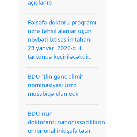
açıqlanıb
Fəlsəfə doktoru proqramı
üzrə təhsil alanlar üçün
növbəti ixtisas imtahanı
23 yanvar 2026-cı il
tarixində keçiriləcəkdir..
BDU “İlin gənc alimi”
nominasiyası üzrə
müsabiqə elan edir
BDU-nun
doktorantı nanohissəciklərin
embrional inkişafa təsir