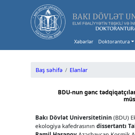
Xəbərlər
Doktorantura
Baş səhifə
Elanlar
BDU-nun gənc tədqiqatçılar
müs
Bakı Dövlət Universitetinin
(BDU) Ek
ekologiya kafedrasının
dissertantı T
Ramil Həsənov
Azərbaycan Kosmik Ag