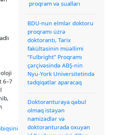
proqram və sualları
BDU-nun elmlər doktoru
proqramı üzrə
adlı
doktorantı, Tarix
fakültəsinin müəllimi
“Fulbright” Proqramı
çərçivəsində ABŞ-nin
oloji
Nyu-York Universitetində
t 6–7
tədqiqatlar aparacaq
l
nib,
Doktoranturaya qəbul
n
olmaq istəyən
namizədlər və
doktoranturada oxuyan
biqsinin_finalnda_