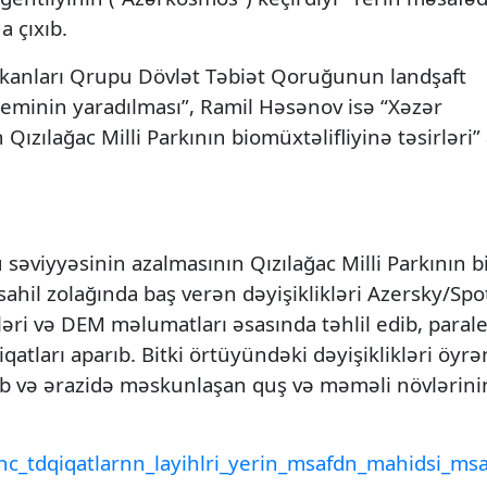
 çıxıb.
lkanları Qrupu Dövlət Təbiət Qoruğunun landşaft
teminin yaradılması”, Ramil Həsənov isə “Xəzər
ızılağac Milli Parkının biomüxtəlifliyinə təsirləri” 
əviyyəsinin azalmasının Qızılağac Milli Parkının bi
, sahil zolağında baş verən dəyişiklikləri Azersky/Spo
ləri və DEM məlumatları əsasında təhlil edib, parale
iqatları aparıb. Bitki örtüyündəki dəyişiklikləri öyrə
rib və ərazidə məskunlaşan quş və məməli növlərini
c_tdqiqatlarnn_layihlri_yerin_msafdn_mahidsi_msa